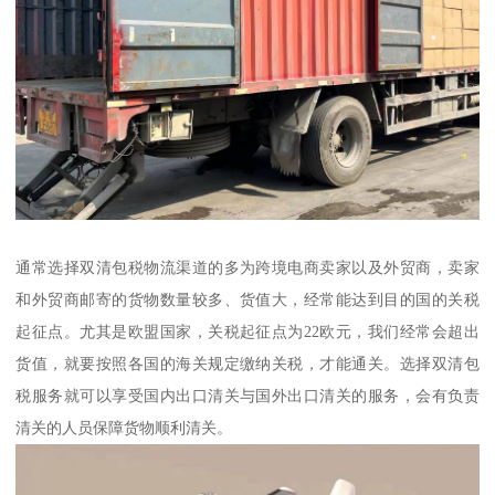
通常选择双清包税物流渠道的多为跨境电商卖家以及外贸商，卖家
和外贸商邮寄的货物数量较多、货值大，经常能达到目的国的关税
起征点。尤其是欧盟国家，关税起征点为22欧元，我们经常会超出
货值，就要按照各国的海关规定缴纳关税，才能通关。选择双清包
税服务就可以享受国内出口清关与国外出口清关的服务，会有负责
清关的人员保障货物顺利清关。