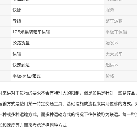
快捷
服务
专线
整车运输
17.5米集装箱车运输
平板车运输
公路货盘
始发地
运输
天天发车
快速到达
起运地
平板/高栏/箱式
价格
对来讲对于货物的要求不会有特别大的限制，但是如果是针对一些易碎品
运输方式是使用某一特定交通工具、基础设施或流程来实现位移的方式。
一种或多种运输方式，而多种运输方式的情况下往往被称为联运。每一种
线和速度等方面来考虑选择何种方式。