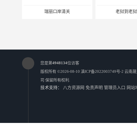
瑞丽口岸清关
老挝到老挝
您是第
4948134
位访客
版权所有 ©2026-08-10
滇ICP备2022003749号-2
云南晟
司
保留所有权利.
技术支持：
八方资源网
免责声明
管理员入口
网站
老挝到老挝报关
云南磨憨口