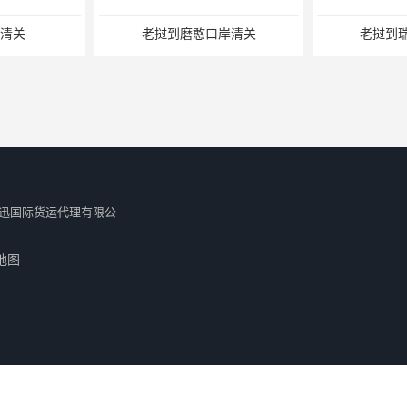
清关
老挝到磨憨口岸清关
老挝到
迅国际货运代理有限公
地图
岸报关
老挝到云南磨憨口岸报关
瑞丽口岸报