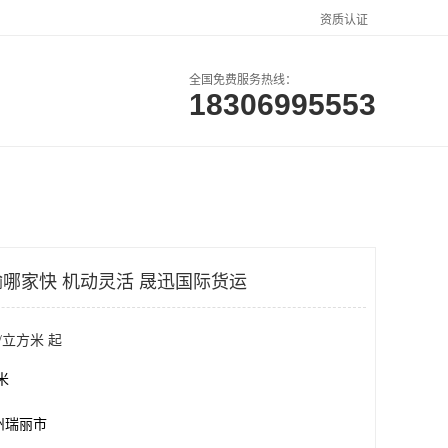
资质认证
全国免费服务热线：
18306995553
户案例
联系方式
哪家快 机动灵活 晟迅国际货运
/立方米 起
方米
州瑞丽市