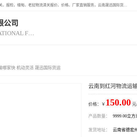
云南晟迅国际货运代理有限公司提供瑞丽口岸、磨憨口岸、腾冲口岸报关、报检，缅甸、老挝物流清关报价、价格、厂家直销服务，云南晟迅国际货运代理有限公司，由一支精通业务、经验丰富、责任心强的专业团队组建于,云南晟迅国际货运代理有限公司商铺。
限公司
YUNNAN SINCERITY INTERNATIONAL FREIGHT FOR WARDING CO.,LTD
视频
公司介绍
公司动态
客
输哪家快 机动灵活 晟迅国际货运
云南到红河物流运输
150.00
价格：￥
元
产品数量：
9999.00立
发货地址：
云南省德宏