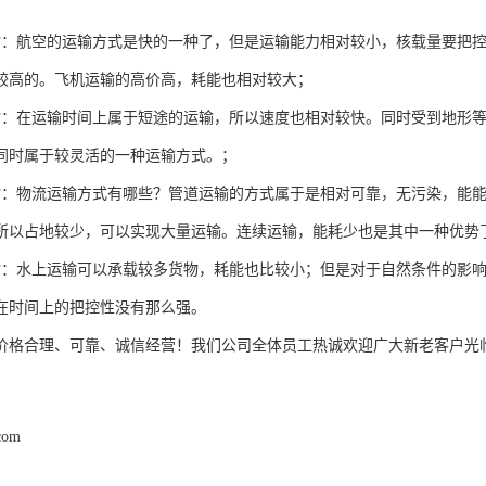
；
输：航空的运输方式是快的一种了，但是运输能力相对较小，核载量要把
较高的。飞机运输的高价高，耗能也相对较大；
输：在运输时间上属于短途的运输，所以速度也相对较快。同时受到地形
同时属于较灵活的一种运输方式。；
输：物流运输方式有哪些？管道运输的方式属于是相对可靠，无污染，能
所以占地较少，可以实现大量运输。连续运输，能耗少也是其中一种优势
输：水上运输可以承载较多货物，耗能也比较小；但是对于自然条件的影
在时间上的把控性没有那么强。
价格合理、可靠、诚信经营！我们公司全体员工热诚欢迎广大新老客户光
com