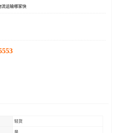
物流运输哪家快
5553
轻货
是