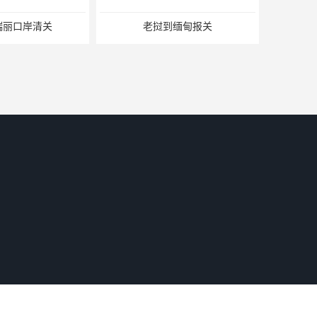
瑞丽口岸清关
老挝到缅甸报关
关，中缅运输清关