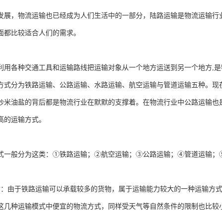
发展，物流运输也已经成为人们生活中的一部分，陆路运输是物流运输行
面都比较适合人们的需求。
利用各种交通工具和运输路线把运输对象从一个地方运送到另一个地方,是
方式分为铁路运输、公路运输、水路运输、航空运输与管道运输五种。现在
炒米油盐的背后都是物流行业在默默的支撑着。在物流行业中公路运输也
高的运输方式。
式一般分为这类：①铁路运输；②航空运输；③公路运输；④管道运输；
：
输：由于铁路运输可以承载较多的货物，属于运输能力较大的一种运输方
这几种运输模式中便宜的物流方式，同样受天气等自然条件的限制也比较