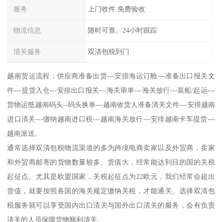
服务
上门收件 免费验收
物流信息
随时可查、24小时跟踪
清关服务
双清包税到门
越南货运流程：供应商准备出货---安排海运订舱---准备出口报关文
件---提货入仓---安排出口报关---海关审单---海关放行---装船/起运---
货物运抵越南码头--码头换单---越南收货人准备清关文件---安排越南
进口清关---缴纳越南进口税---越南海关放行---安排越南卡车提货---
越南派送。
通常选择双清包税物流渠道的多为跨境电商卖家以及外贸商，卖家
和外贸商邮寄的货物数量较多、货值大，经常能达到目的国的关税
起征点。尤其是欧盟国家，关税起征点为22欧元，我们经常会超出
货值，就要按照各国的海关规定缴纳关税，才能通关。选择双清包
税服务就可以享受国内出口清关与国外出口清关的服务，会有负责
清关的人员保障货物顺利清关。