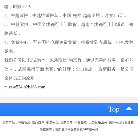
输，时效3-5天；
2、中越散拼：中越往返拼车，中国-凭祥-越南全境，时效3-5天；
3、中越零担：中国全境都可上门取货，越南全境都可上门派送，价
格很低；
4、集货中心：可在国内仓库免费集货，待货物到齐后统一打包发往
越南。
我们公司以“以诚为本、以质取信”为宗旨，通过完善的服务、良好的
信誉，从而赢得了新老客户的好评；全力以赴，热情服务，是公司
全体员工的原则。
m.ease524.b2b168.com
Top
主营产品：中缅物流 瑞丽口岸 中老物流 磨憨口岸 中越物流 出口运输清关 国际物流报关业务
版权所有：云南晟迅国际货运代理有限公司