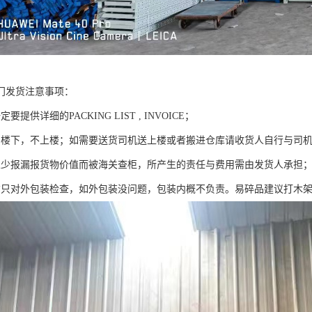
门发货注意事项：
要提供详细的PACKING LIST , INVOICE；
到楼下，不上楼；如需要送货司机送上楼或者搬进仓库请收货人自行与司
人少报漏报货物价值而被海关查柜，所产生的责任与费用需由发货人承担
货只对外包装检查，如外包装没问题，包装内概不负责。易碎品建议打木