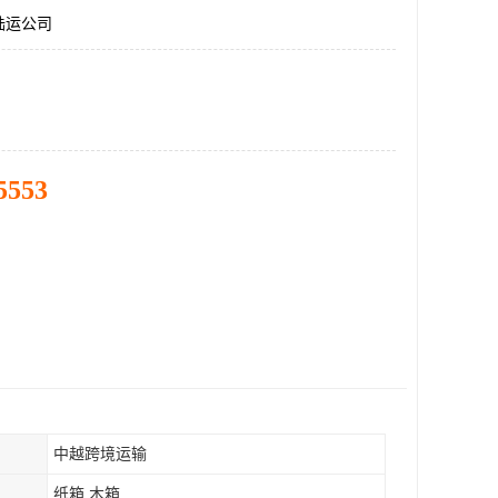
陆运公司
5553
中越跨境运输
纸箱 木箱