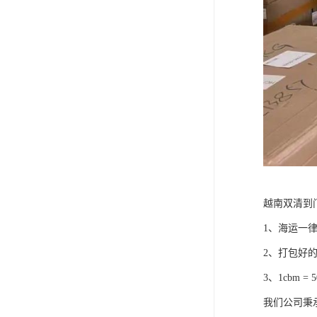
越南双清到
1、海运一
2、打包好
3、1cbm
我们公司秉