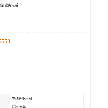
双清业务电话
5553
中越跨境运输
纸箱 木箱