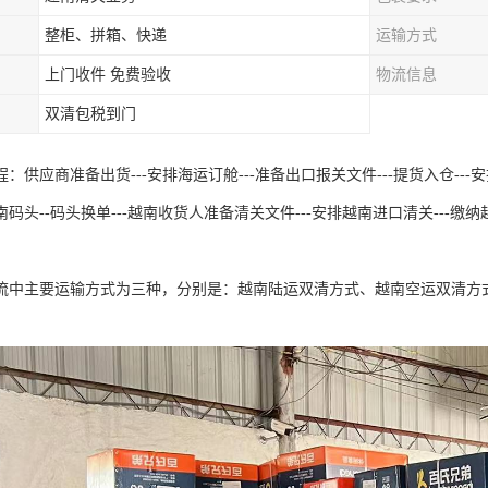
整柜、拼箱、快递
运输方式
上门收件 免费验收
物流信息
双清包税到门
：供应商准备出货---安排海运订舱---准备出口报关文件---提货入仓---安排出
码头--码头换单---越南收货人准备清关文件---安排越南进口清关---缴纳越
流中主要运输方式为三种，分别是：越南陆运双清方式、越南空运双清方
。