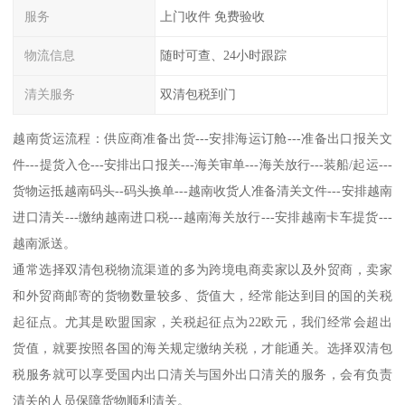
服务
上门收件 免费验收
物流信息
随时可查、24小时跟踪
清关服务
双清包税到门
越南货运流程：供应商准备出货---安排海运订舱---准备出口报关文
件---提货入仓---安排出口报关---海关审单---海关放行---装船/起运---
货物运抵越南码头--码头换单---越南收货人准备清关文件---安排越南
进口清关---缴纳越南进口税---越南海关放行---安排越南卡车提货---
越南派送。
通常选择双清包税物流渠道的多为跨境电商卖家以及外贸商，卖家
和外贸商邮寄的货物数量较多、货值大，经常能达到目的国的关税
起征点。尤其是欧盟国家，关税起征点为22欧元，我们经常会超出
货值，就要按照各国的海关规定缴纳关税，才能通关。选择双清包
税服务就可以享受国内出口清关与国外出口清关的服务，会有负责
清关的人员保障货物顺利清关。