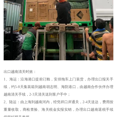
出口越南清关时效：
1、海运：沿海港口提前订舱，安排拖车上门装货，办理出口报关手
续，约5-8天集装箱到越南胡志明、海防港口，由越南合作伙伴办理
越南清关手续，2-3天清关送到客户手中；
2、陆运：由上海到越南河内，经凭祥口岸通关，2-4天送达，费用按
重量收取，商检查验、海关税金实报实销，办理出口越南退税手续
保留好报关单据。