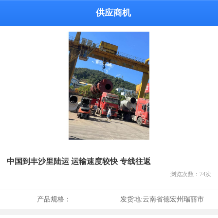
供应商机
中国到丰沙里陆运 运输速度较快 专线往返
浏览次数：
74
次
产品规格：
发货地:
云南省德宏州瑞丽市