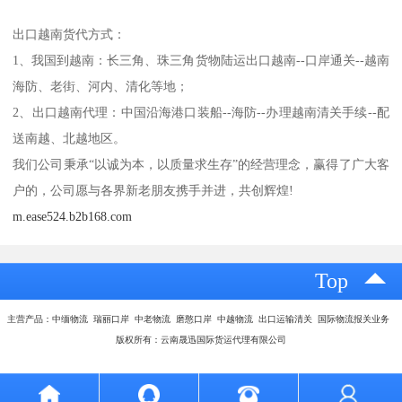
出口越南货代方式：
1、我国到越南：长三角、珠三角货物陆运出口越南--口岸通关--越南
海防、老街、河内、清化等地；
2、出口越南代理：中国沿海港口装船--海防--办理越南清关手续--配
送南越、北越地区。
我们公司秉承“以诚为本，以质量求生存”的经营理念，赢得了广大客
户的，公司愿与各界新老朋友携手并进，共创辉煌!
m.ease524.b2b168.com
Top
主营产品：中缅物流 瑞丽口岸 中老物流 磨憨口岸 中越物流 出口运输清关 国际物流报关业务
版权所有：云南晟迅国际货运代理有限公司