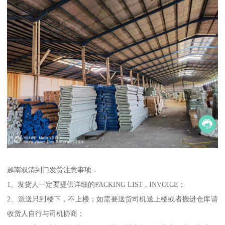
越南双清到门发货注意事项：
1、发货人一定要提供详细的PACKING LIST , INVOICE；
2、派送只到楼下，不上楼；如需要送货司机送上楼或者搬进仓库请
收货人自行与司机协商；