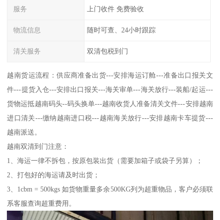
服务
上门收件 免费验收
物流信息
随时可查、24小时跟踪
清关服务
双清包税到门
越南货运流程：供应商准备出货---安排海运订舱---准备出口报关文
件---提货入仓---安排出口报关---海关审单---海关放行---装船/起运---
货物运抵越南码头--码头换单---越南收货人准备清关文件---安排越南
进口清关---缴纳越南进口税---越南海关放行---安排越南卡车提货---
越南派送。
越南双清到门注意：
1、海运一律不拆包，按原包装出货（需要加箱子或袋子另算）；
2、打包好的海运请及时出货；
3、1cbm = 500kgs 如货物重量多余500KG列为超重物品，客户必须联
系客服查询超重费用。