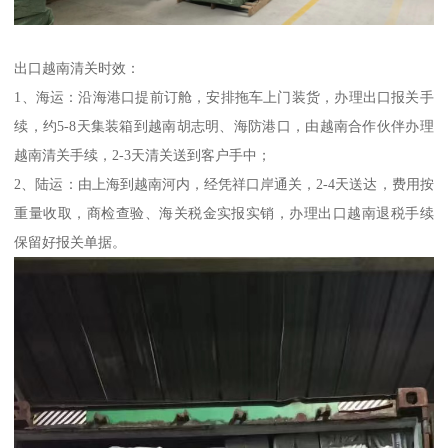
出口越南清关时效：
1、海运：沿海港口提前订舱，安排拖车上门装货，办理出口报关手
续，约5-8天集装箱到越南胡志明、海防港口，由越南合作伙伴办理
越南清关手续，2-3天清关送到客户手中；
2、陆运：由上海到越南河内，经凭祥口岸通关，2-4天送达，费用按
重量收取，商检查验、海关税金实报实销，办理出口越南退税手续
保留好报关单据。