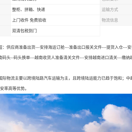
整柜、拼箱、快递
运输方式
上门收件 免费验收
物流信息
双清包税到门
：供应商准备出货---安排海运订舱---准备出口报关文件---提货入仓---安排出
码头--码头换单---越南收货人准备清关文件---安排越南进口清关---缴纳越
国际物流主要以跨境陆路汽车运输为主，且跨境陆运能力已趋于饱和；中
、安率高等优势。