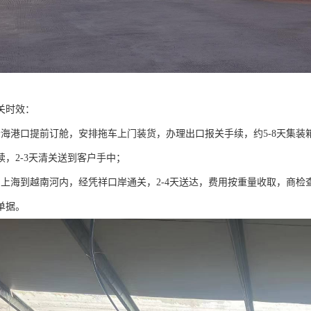
关时效：
沿海港口提前订舱，安排拖车上门装货，办理出口报关手续，约5-8天集
续，2-3天清关送到客户手中；
由上海到越南河内，经凭祥口岸通关，2-4天送达，费用按重量收取，商
单据。