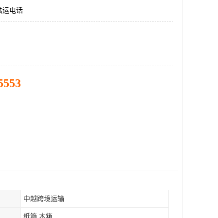
陆运电话
5553
中越跨境运输
纸箱 木箱