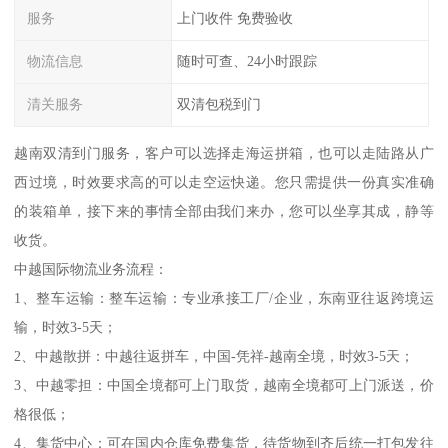
服务
上门收件 免费验收
物流信息
随时可查、24小时跟踪
清关服务
双清包税到门
越南双清到门服务，客户可以选择走海运拼箱，也可以走陆路从广
西过境，时效要求高的可以走空运快递。您只需提供一份真实准确
的装箱单，接下来的事情全部由我们来办，您可以坐享其成，静等
收货。
中越国际物流业务流程：
1、整车运输：整车运输：专业承接工厂/企业，东南亚往返跨境运
输，时效3-5天；
2、中越散拼：中越往返拼车，中国-凭祥-越南全境，时效3-5天；
3、中越零担：中国全境都可上门取货，越南全境都可上门派送，价
格很低；
4、集货中心：可在国内仓库免费集货，待货物到齐后统一打包发往