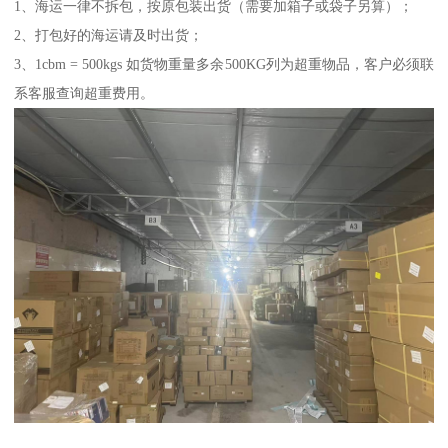
1、海运一律不拆包，按原包装出货（需要加箱子或袋子另算）；
2、打包好的海运请及时出货；
3、1cbm = 500kgs 如货物重量多余500KG列为超重物品，客户必须联
系客服查询超重费用。