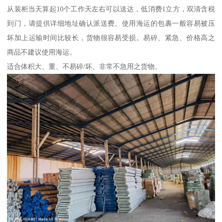
从装柜当天算起10个工作天左右可以送达，低消费1立方，双清含税
到门，请提供详细地址确认派送费。使用海运的包裹一般容易被压
坏加上运输时间比较长，货物很容易受损。易碎、紧急、价格高之
商品不建议使用海运。
适合体积大、重、不易碎/坏、非常不急用之货物。