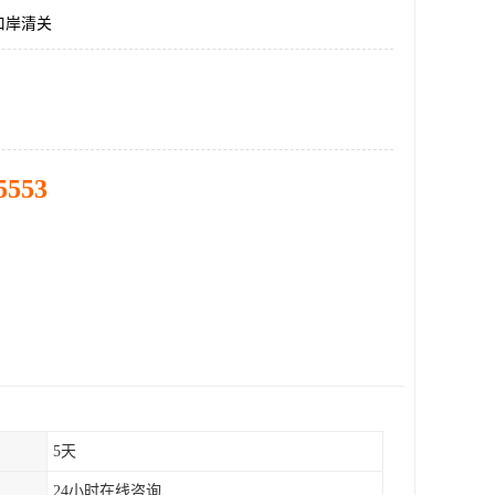
口岸清关
5553
5天
24小时在线咨询