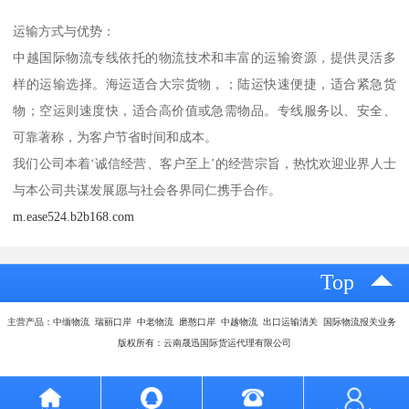
运输方式与优势：
中越国际物流专线依托的物流技术和丰富的运输资源，提供灵活多
样的运输选择。海运适合大宗货物，；陆运快速便捷，适合紧急货
物；空运则速度快，适合高价值或急需物品。专线服务以、安全、
可靠著称，为客户节省时间和成本。
我们公司本着‘诚信经营、客户至上’的经营宗旨，热忱欢迎业界人士
与本公司共谋发展愿与社会各界同仁携手合作。
m.ease524.b2b168.com
Top
主营产品：中缅物流 瑞丽口岸 中老物流 磨憨口岸 中越物流 出口运输清关 国际物流报关业务
版权所有：云南晟迅国际货运代理有限公司