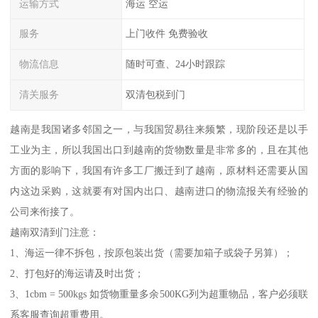
运输方式
海运 空运
服务
上门收件 免费验收
物流信息
随时可查、24小时跟踪
清关服务
双清包税到门
越南是我国诸多邻国之一，与我国贸易往来频繁，现阶段还是以手
工业为主，所以我国出口到越南的货物数量是非常多的，且在其他
方面的影响下，我国有许多工厂搬迁到了越南，原材料还需要从国
内这边采购，这就要有对国内出口、越南进口的物流报关有经验的
公司来衔接了。
越南双清到门注意：
1、海运一律不拆包，按原包装出货（需要加箱子或袋子另算）；
2、打包好的海运请及时出货；
3、1cbm = 500kgs 如货物重量多余500KG列为超重物品，客户必须联
系客服查询超重费用。