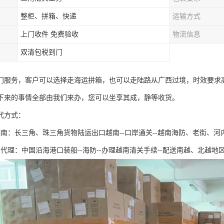
整柜、拼箱、快递
运输方式
上门收件 免费验收
物流信息
双清包税到门
门服务，客户可以选择走海运拼箱，也可以走陆路从广西过境，时效要求
下来的事情全部由我们来办，您可以坐享其成，静等收货。
代方式：
越南：长三角、珠三角货物陆运出口越南--口岸通关--越南海防、老街、河
代理：中国沿海港口装船--海防--办理越南清关手续--配送南越、北越地