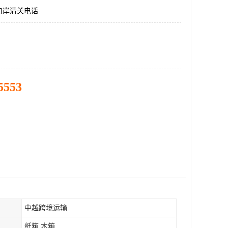
口岸清关电话
5553
中越跨境运输
纸箱 木箱