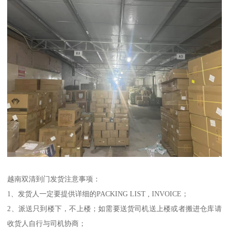
越南双清到门发货注意事项：
1、发货人一定要提供详细的PACKING LIST , INVOICE；
2、派送只到楼下，不上楼；如需要送货司机送上楼或者搬进仓库请
收货人自行与司机协商；