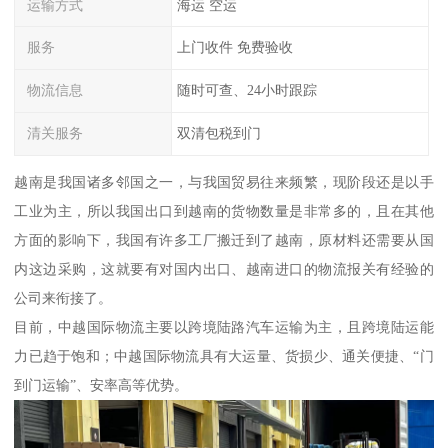
运输方式
海运 空运
服务
上门收件 免费验收
物流信息
随时可查、24小时跟踪
清关服务
双清包税到门
越南是我国诸多邻国之一，与我国贸易往来频繁，现阶段还是以手
工业为主，所以我国出口到越南的货物数量是非常多的，且在其他
方面的影响下，我国有许多工厂搬迁到了越南，原材料还需要从国
内这边采购，这就要有对国内出口、越南进口的物流报关有经验的
公司来衔接了。
目前，中越国际物流主要以跨境陆路汽车运输为主，且跨境陆运能
力已趋于饱和；中越国际物流具有大运量、货损少、通关便捷、“门
到门运输”、安率高等优势。