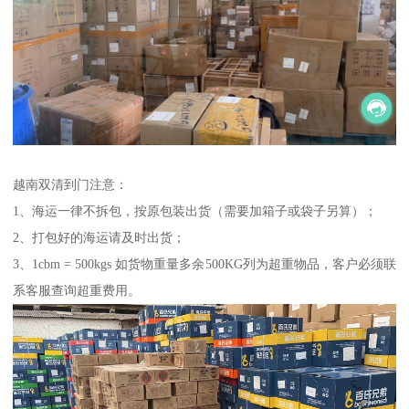
越南双清到门注意：
1、海运一律不拆包，按原包装出货（需要加箱子或袋子另算）；
2、打包好的海运请及时出货；
3、1cbm = 500kgs 如货物重量多余500KG列为超重物品，客户必须联
系客服查询超重费用。