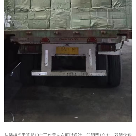
从装柜当天算起10个工作天左右可以送达，低消费1立方，双清含税