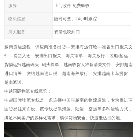
服务
上门收件 免费验收
物流信息
随时可查、24小时跟踪
清关服务
双清包税到门
越南货运流程：供应商准备出货---安排海运订舱---准备出口报关文
件---提货入仓---安排出口报关---海关审单---海关放行---装船/起运---
货物运抵越南码头--码头换单---越南收货人准备清关文件---安排越南
进口清关---缴纳越南进口税---越南海关放行---安排越南卡车提货---
越南派送。
中越国际物流专线概览：
中越国际物流专线是一条连接中国与越南的物流通道，专为促进两
国贸易往来而设。该专线提供海运、陆运、空运等多种运输方式，
满足不同客户的多样化需求，确保货物安全、快速抵达目的地。