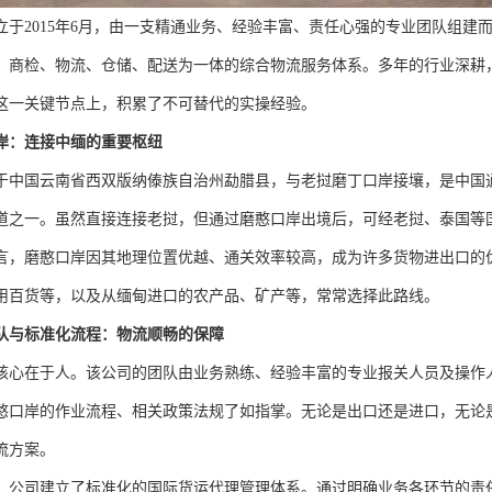
立于2015年6月，由一支精通业务、经验丰富、责任心强的专业团队组建
、商检、物流、仓储、配送为一体的综合物流服务体系。多年的行业深耕
这一关键节点上，积累了不可替代的实操经验。
岸：连接中缅的重要枢纽
于中国云南省西双版纳傣族自治州勐腊县，与老挝磨丁口岸接壤，是中国通
道之一。虽然直接连接老挝，但通过磨憨口岸出境后，可经老挝、泰国等
言，磨憨口岸因其地理位置优越、通关效率较高，成为许多货物进出口的
用百货等，以及从缅甸进口的农产品、矿产等，常常选择此路线。
队与标准化流程：物流顺畅的保障
核心在于人。该公司的团队由业务熟练、经验丰富的专业报关人员及操作
憨口岸的作业流程、相关政策法规了如指掌。无论是出口还是进口，无论
流方案。
，公司建立了标准化的国际货运代理管理体系。通过明确业务各环节的责