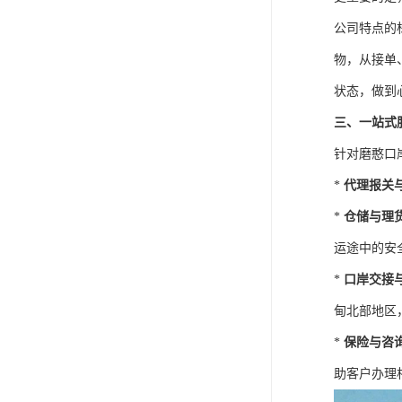
公司特点的
物，从接单
状态，做到
三、一站式
针对磨憨口
*
代理报关
*
仓储与理
运途中的安
*
口岸交接
甸北部地区
*
保险与咨
助客户办理