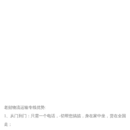
老挝物流运输专线优势:
1、从门到门：只需一个电话，-切帮您搞掂，身在家中坐，货在全国
走；