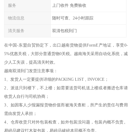
服务
上门收件 免费验收
物流信息
随时可查、24小时跟踪
清关服务
双清包税到门
在中国-东盟自贸协定下，出口越南货物提供FormE产地证，享受0-
5%优惠关税，大部分普通货物0关税。越南海关采用自动化系统，减
少人工失误，提高清关时效。
越南双清到门发货注意事项：
1、发货人一定要提供详细的PACKING LIST , INVOICE；
2、派送只到楼下，不上楼；如需要送货司机送上楼或者搬进仓库请
收货人自行与司机协商；
3、如因客人少报漏报货物价值而被海关查柜，所产生的责任与费用
需由发货人承担；
4、仓库收货只对外包装检查，如外包装没问题，包装内概不负责。
易碎品建议打木架包装，易碎品破碎本司概不负责。