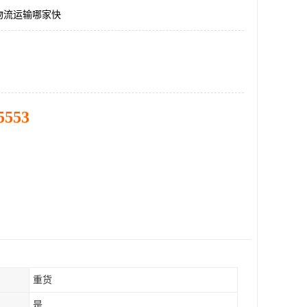
物流运输哪家快
5553
重货
是