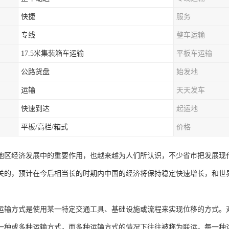
快捷
服务
专线
整车运输
17.5米集装箱车运输
平板车运输
公路货盘
始发地
运输
天天发车
快速到达
起运地
平板/高栏/箱式
价格
地区经济发展中的重要作用，也越来越为人们所认识，不少省市把发展现
关的，预计在今后相当长的时期内中国的经济将保持稳定快速增长，和世
运输方式是使用某一特定交通工具、基础设施或流程来实现位移的方式。
一种或多种运输方式，而多种运输方式的情况下往往被称为联运。每一种