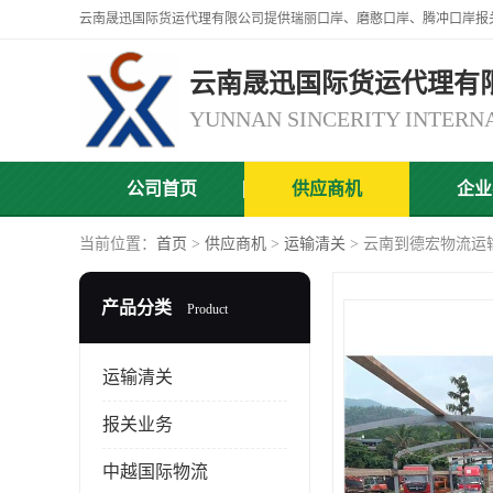
云南晟迅国际货运代理有
公司首页
供应商机
企业
当前位置：
首页
>
供应商机
>
运输清关
> 云南到德宏物流运
产品分类
Product
运输清关
报关业务
中越国际物流